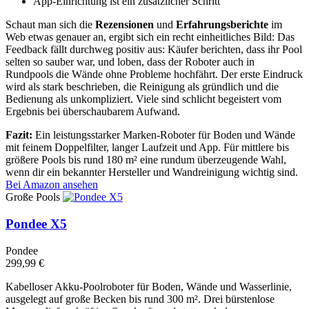
App-Einrichtung ist ein zusätzlicher Schritt
Schaut man sich die
Rezensionen
und
Erfahrungsberichte
im
Web etwas genauer an, ergibt sich ein recht einheitliches Bild: Das
Feedback fällt durchweg positiv aus: Käufer berichten, dass ihr Pool
selten so sauber war, und loben, dass der Roboter auch in
Rundpools die Wände ohne Probleme hochfährt. Der erste Eindruck
wird als stark beschrieben, die Reinigung als gründlich und die
Bedienung als unkompliziert. Viele sind schlicht begeistert vom
Ergebnis bei überschaubarem Aufwand.
Fazit:
Ein leistungsstarker Marken-Roboter für Boden und Wände
mit feinem Doppelfilter, langer Laufzeit und App. Für mittlere bis
größere Pools bis rund 180 m² eine rundum überzeugende Wahl,
wenn dir ein bekannter Hersteller und Wandreinigung wichtig sind.
Bei Amazon ansehen
Große Pools
Pondee X5
Pondee
299,99 €
Kabelloser Akku-Poolroboter für Boden, Wände und Wasserlinie,
ausgelegt auf große Becken bis rund 300 m². Drei bürstenlose