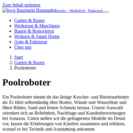
Zum Inhalt springen
Baumarkt
Kreativ · Wohnlich · Praktisch
Garten & Rasen
Werkzeug & Maschinen
Bauen & Renovieren
Wohnen & Smart Home
Auto & Fahrzeug
Über uns
Start
Garten & Rasen
Poolroboter
Poolroboter
Ein Poolroboter nimmt dir das lästige Kescher- und Bürstenarbeiten
ab: Er fährt selbstständig über Boden, Wände und Wasserlinie und
filtert Blätter, Sand und feinen Schmutz heraus. Unsere Auswahl
orientiert sich an Beliebtheit, Nachfrage und Kundenbewertungen
bei Amazon. Unten stellen wir die gefragtesten Modelle im Detail
vor, fassen die Erfahrungen von Käufern zusammen und erklären,
worauf es bei Technik und Ausstattung ankommt.