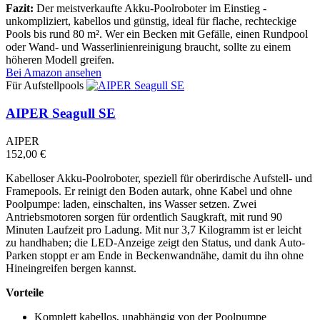
Fazit:
Der meistverkaufte Akku-Poolroboter im Einstieg -
unkompliziert, kabellos und günstig, ideal für flache, rechteckige
Pools bis rund 80 m². Wer ein Becken mit Gefälle, einen Rundpool
oder Wand- und Wasserlinienreinigung braucht, sollte zu einem
höheren Modell greifen.
Bei Amazon ansehen
Für Aufstellpools
AIPER Seagull SE
AIPER
152,00 €
Kabelloser Akku-Poolroboter, speziell für oberirdische Aufstell- und
Framepools. Er reinigt den Boden autark, ohne Kabel und ohne
Poolpumpe: laden, einschalten, ins Wasser setzen. Zwei
Antriebsmotoren sorgen für ordentlich Saugkraft, mit rund 90
Minuten Laufzeit pro Ladung. Mit nur 3,7 Kilogramm ist er leicht
zu handhaben; die LED-Anzeige zeigt den Status, und dank Auto-
Parken stoppt er am Ende in Beckenwandnähe, damit du ihn ohne
Hineingreifen bergen kannst.
Vorteile
Komplett kabellos, unabhängig von der Poolpumpe