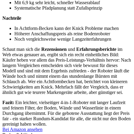
Mit 6,9 kg sehr leicht, schneller Wasserablauf
Systematische Pfadplanung statt Zufallsprinzip
Nachteile
In Achtform-Becken kann der Knick Probleme machen
Höherer Anschaffungspreis als reine Bodenroboter
Noch vergleichsweise wenige Langzeiterfahrungen
Schaut man sich die
Rezensionen
und
Erfahrungsberichte
im
Web etwas genauer an, ergibt sich ein recht einheitliches Bild:
Käufer heben vor allem das Preis-Leistungs-Verhältnis hervor: Nach
langem Vergleichen entscheiden sich viele bewusst für dieses
Modell und sind mit dem Ergebnis zufrieden - der Roboter läuft die
Wände hoch und nimmt einem das stundenlange Bürsten mit
Schlauch ab. Wer ein Achtformbecken hat, berichtet von kleineren
Schwierigkeiten am Knick. Mehrfach fällt der Vergleich, dass er
ähnlich gut wie teurere Markengeräte arbeite, aber günstiger sei.
Fazit:
Ein leichter, vielseitiger 4-in-1-Roboter mit langer Laufzeit
und feinem Filter, der Boden, Wände und Wasserlinie in einem
Durchgang übernimmt. Für die gebotene Ausstattung liegt der Preis
fair - ein starker Rundum-Kandidat für alle, die nicht nur den Boden
gereinigt haben wollen.
Bei Amazon ansehen