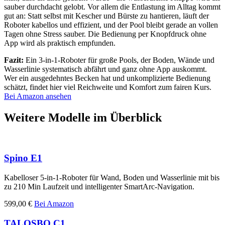
sauber durchdacht gelobt. Vor allem die Entlastung im Alltag kommt
gut an: Statt selbst mit Kescher und Bürste zu hantieren, läuft der
Roboter kabellos und effizient, und der Pool bleibt gerade an vollen
Tagen ohne Stress sauber. Die Bedienung per Knopfdruck ohne
App wird als praktisch empfunden.
Fazit:
Ein 3-in-1-Roboter für große Pools, der Boden, Wände und
Wasserlinie systematisch abfährt und ganz ohne App auskommt.
Wer ein ausgedehntes Becken hat und unkomplizierte Bedienung
schätzt, findet hier viel Reichweite und Komfort zum fairen Kurs.
Bei Amazon ansehen
Weitere Modelle im Überblick
Spino E1
Kabelloser 5-in-1-Roboter für Wand, Boden und Wasserlinie mit bis
zu 210 Min Laufzeit und intelligenter SmartArc-Navigation.
599,00 €
Bei Amazon
TALOSBO C1