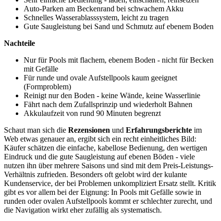
Auto-Parken am Beckenrand bei schwachem Akku
Schnelles Wasserablasssystem, leicht zu tragen
Gute Saugleistung bei Sand und Schmutz auf ebenem Boden
Nachteile
Nur für Pools mit flachem, ebenem Boden - nicht für Becken
mit Gefälle
Für runde und ovale Aufstellpools kaum geeignet
(Formproblem)
Reinigt nur den Boden - keine Wände, keine Wasserlinie
Fährt nach dem Zufallsprinzip und wiederholt Bahnen
Akkulaufzeit von rund 90 Minuten begrenzt
Schaut man sich die
Rezensionen
und
Erfahrungsberichte
im
Web etwas genauer an, ergibt sich ein recht einheitliches Bild:
Käufer schätzen die einfache, kabellose Bedienung, den wertigen
Eindruck und die gute Saugleistung auf ebenen Böden - viele
nutzen ihn über mehrere Saisons und sind mit dem Preis-Leistungs-
Verhältnis zufrieden. Besonders oft gelobt wird der kulante
Kundenservice, der bei Problemen unkompliziert Ersatz stellt. Kritik
gibt es vor allem bei der Eignung: In Pools mit Gefälle sowie in
runden oder ovalen Aufstellpools kommt er schlechter zurecht, und
die Navigation wirkt eher zufällig als systematisch.