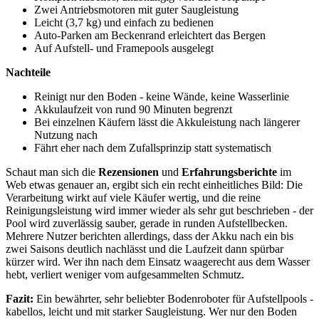
Zwei Antriebsmotoren mit guter Saugleistung
Leicht (3,7 kg) und einfach zu bedienen
Auto-Parken am Beckenrand erleichtert das Bergen
Auf Aufstell- und Framepools ausgelegt
Nachteile
Reinigt nur den Boden - keine Wände, keine Wasserlinie
Akkulaufzeit von rund 90 Minuten begrenzt
Bei einzelnen Käufern lässt die Akkuleistung nach längerer
Nutzung nach
Fährt eher nach dem Zufallsprinzip statt systematisch
Schaut man sich die
Rezensionen
und
Erfahrungsberichte
im
Web etwas genauer an, ergibt sich ein recht einheitliches Bild: Die
Verarbeitung wirkt auf viele Käufer wertig, und die reine
Reinigungsleistung wird immer wieder als sehr gut beschrieben - der
Pool wird zuverlässig sauber, gerade in runden Aufstellbecken.
Mehrere Nutzer berichten allerdings, dass der Akku nach ein bis
zwei Saisons deutlich nachlässt und die Laufzeit dann spürbar
kürzer wird. Wer ihn nach dem Einsatz waagerecht aus dem Wasser
hebt, verliert weniger vom aufgesammelten Schmutz.
Fazit:
Ein bewährter, sehr beliebter Bodenroboter für Aufstellpools -
kabellos, leicht und mit starker Saugleistung. Wer nur den Boden