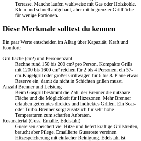
Terrasse. Manche laufen wahlweise mit Gas oder Holzkohle.
Klein und schnell aufgebaut, aber mit begrenzter Grillfläche
für wenige Portionen.
Diese Merkmale solltest du kennen
Ein paar Werte entscheiden im Alltag über Kapazität, Kraft und
Komfort:
Grillfläche (cm²) und Personenzahl
Rechne rund 150 bis 200 cm² pro Person. Kompakte Grills
mit 1200 bis 1600 cm² reichen für 2 bis 4 Personen, ein 57-
cm-Kugelgrill oder großer Grillwagen für 6 bis 8. Plane etwas
Reserve ein, damit du nicht in Schichten grillen musst.
Anzahl Brenner und Leistung
Beim Gasgrill bestimmt die Zahl der Brenner die nutzbare
Fläche und die Möglichkeit für Hitzezonen. Mehr Brenner
erlauben getrenntes direktes und indirektes Grillen. Ein Sear-
oder Turbo-Brenner sorgt zusätzlich für sehr hohe
Temperaturen zum scharfen Anbraten.
Rostmaterial (Guss, Emaille, Edelstahl)
Gusseisen speichert viel Hitze und liefert kräftige Grillstreifen,
braucht aber Pflege. Emaillierte Gussroste vereinen
Hitzespeicherung mit einfacher Reinigung. Edelstahl ist