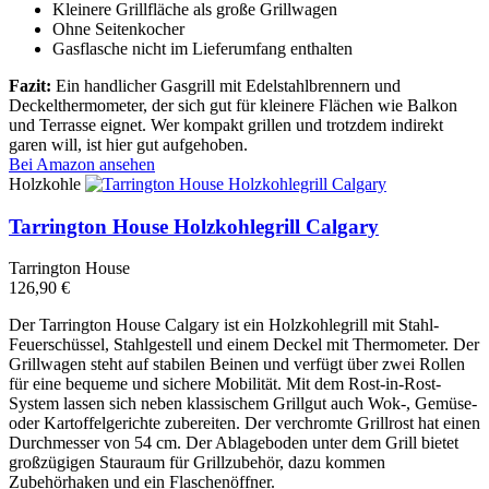
Kleinere Grillfläche als große Grillwagen
Ohne Seitenkocher
Gasflasche nicht im Lieferumfang enthalten
Fazit:
Ein handlicher Gasgrill mit Edelstahlbrennern und
Deckelthermometer, der sich gut für kleinere Flächen wie Balkon
und Terrasse eignet. Wer kompakt grillen und trotzdem indirekt
garen will, ist hier gut aufgehoben.
Bei Amazon ansehen
Holzkohle
Tarrington House Holzkohlegrill Calgary
Tarrington House
126,90 €
Der Tarrington House Calgary ist ein Holzkohlegrill mit Stahl-
Feuerschüssel, Stahlgestell und einem Deckel mit Thermometer. Der
Grillwagen steht auf stabilen Beinen und verfügt über zwei Rollen
für eine bequeme und sichere Mobilität. Mit dem Rost-in-Rost-
System lassen sich neben klassischem Grillgut auch Wok-, Gemüse-
oder Kartoffelgerichte zubereiten. Der verchromte Grillrost hat einen
Durchmesser von 54 cm. Der Ablageboden unter dem Grill bietet
großzügigen Stauraum für Grillzubehör, dazu kommen
Zubehörhaken und ein Flaschenöffner.