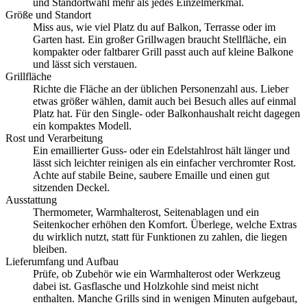
und Standortwahl mehr als jedes Einzelmerkmal.
Größe und Standort
Miss aus, wie viel Platz du auf Balkon, Terrasse oder im
Garten hast. Ein großer Grillwagen braucht Stellfläche, ein
kompakter oder faltbarer Grill passt auch auf kleine Balkone
und lässt sich verstauen.
Grillfläche
Richte die Fläche an der üblichen Personenzahl aus. Lieber
etwas größer wählen, damit auch bei Besuch alles auf einmal
Platz hat. Für den Single- oder Balkonhaushalt reicht dagegen
ein kompaktes Modell.
Rost und Verarbeitung
Ein emaillierter Guss- oder ein Edelstahlrost hält länger und
lässt sich leichter reinigen als ein einfacher verchromter Rost.
Achte auf stabile Beine, saubere Emaille und einen gut
sitzenden Deckel.
Ausstattung
Thermometer, Warmhalterost, Seitenablagen und ein
Seitenkocher erhöhen den Komfort. Überlege, welche Extras
du wirklich nutzt, statt für Funktionen zu zahlen, die liegen
bleiben.
Lieferumfang und Aufbau
Prüfe, ob Zubehör wie ein Warmhalterost oder Werkzeug
dabei ist. Gasflasche und Holzkohle sind meist nicht
enthalten. Manche Grills sind in wenigen Minuten aufgebaut,