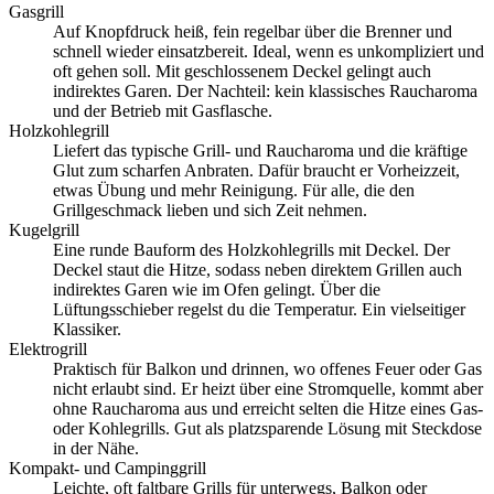
Gasgrill
Auf Knopfdruck heiß, fein regelbar über die Brenner und
schnell wieder einsatzbereit. Ideal, wenn es unkompliziert und
oft gehen soll. Mit geschlossenem Deckel gelingt auch
indirektes Garen. Der Nachteil: kein klassisches Raucharoma
und der Betrieb mit Gasflasche.
Holzkohlegrill
Liefert das typische Grill- und Raucharoma und die kräftige
Glut zum scharfen Anbraten. Dafür braucht er Vorheizzeit,
etwas Übung und mehr Reinigung. Für alle, die den
Grillgeschmack lieben und sich Zeit nehmen.
Kugelgrill
Eine runde Bauform des Holzkohlegrills mit Deckel. Der
Deckel staut die Hitze, sodass neben direktem Grillen auch
indirektes Garen wie im Ofen gelingt. Über die
Lüftungsschieber regelst du die Temperatur. Ein vielseitiger
Klassiker.
Elektrogrill
Praktisch für Balkon und drinnen, wo offenes Feuer oder Gas
nicht erlaubt sind. Er heizt über eine Stromquelle, kommt aber
ohne Raucharoma aus und erreicht selten die Hitze eines Gas-
oder Kohlegrills. Gut als platzsparende Lösung mit Steckdose
in der Nähe.
Kompakt- und Campinggrill
Leichte, oft faltbare Grills für unterwegs, Balkon oder