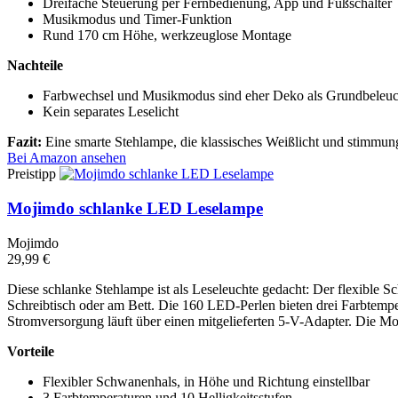
Dreifache Steuerung per Fernbedienung, App und Fußschalter
Musikmodus und Timer-Funktion
Rund 170 cm Höhe, werkzeuglose Montage
Nachteile
Farbwechsel und Musikmodus sind eher Deko als Grundbeleu
Kein separates Leselicht
Fazit:
Eine smarte Stehlampe, die klassisches Weißlicht und stimmungs
Bei Amazon ansehen
Preistipp
Mojimdo schlanke LED Leselampe
Mojimdo
29,99 €
Diese schlanke Stehlampe ist als Leseleuchte gedacht: Der flexible Sc
Schreibtisch oder am Bett. Die 160 LED-Perlen bieten drei Farbtempe
Stromversorgung läuft über einen mitgelieferten 5-V-Adapter. Die M
Vorteile
Flexibler Schwanenhals, in Höhe und Richtung einstellbar
3 Farbtemperaturen und 10 Helligkeitsstufen