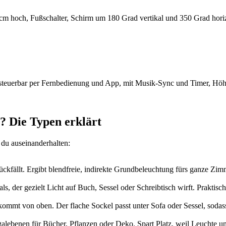
cm hoch, Fußschalter, Schirm um 180 Grad vertikal und 350 Grad hori
euerbar per Fernbedienung und App, mit Musik-Sync und Timer, Höh
? Die Typen erklärt
 du auseinanderhalten:
ückfällt. Ergibt blendfreie, indirekte Grundbeleuchtung fürs ganze Zi
 der gezielt Licht auf Buch, Sessel oder Schreibtisch wirft. Praktisc
mmt von oben. Der flache Sockel passt unter Sofa oder Sessel, sodass
alebenen für Bücher, Pflanzen oder Deko. Spart Platz, weil Leuchte un