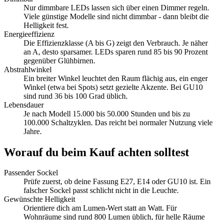
Nur dimmbare LEDs lassen sich über einen Dimmer regeln.
Viele günstige Modelle sind nicht dimmbar - dann bleibt die
Helligkeit fest.
Energieeffizienz
Die Effizienzklasse (A bis G) zeigt den Verbrauch. Je näher
an A, desto sparsamer. LEDs sparen rund 85 bis 90 Prozent
gegenüber Glühbirnen.
Abstrahlwinkel
Ein breiter Winkel leuchtet den Raum flächig aus, ein enger
Winkel (etwa bei Spots) setzt gezielte Akzente. Bei GU10
sind rund 36 bis 100 Grad üblich.
Lebensdauer
Je nach Modell 15.000 bis 50.000 Stunden und bis zu
100.000 Schaltzyklen. Das reicht bei normaler Nutzung viele
Jahre.
Worauf du beim Kauf achten solltest
Passender Sockel
Prüfe zuerst, ob deine Fassung E27, E14 oder GU10 ist. Ein
falscher Sockel passt schlicht nicht in die Leuchte.
Gewünschte Helligkeit
Orientiere dich am Lumen-Wert statt an Watt. Für
Wohnräume sind rund 800 Lumen üblich, für helle Räume