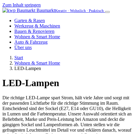
Zum Inhalt springen
Baumarkt
Kreativ · Wohnlich · Praktisch
Garten & Rasen
Werkzeug & Maschinen
Bauen & Renovieren
Wohnen & Smart Home
Auto & Fahrzeug
Über uns
Start
Wohnen & Smart Home
LED-Lampen
LED-Lampen
Die richtige LED-Lampe spart Strom, hält viele Jahre und sorgt mit
der passenden Lichtfarbe für die richtige Stimmung im Raum.
Entscheidend sind der Sockel (E27, E14 oder GU10), die Helligkeit
in Lumen und die Farbtemperatur. Unsere Auswahl orientiert sich an
Beliebtheit, Marke und Preis-Leistung bei Amazon und deckt die
gängigen Sockel und Lampenformen ab. Unten stellen wir die
gefragtesten Leuchtmittel im Detail vor und erklären danach, worauf