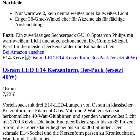
Nachteile
Nur warmweiß, kein neutralweißes oder kaltweißes Licht
Enger 36-Grad-Winkel eher für Akzente als für flächige
Ausleuchtung
Fazit:
Ein zuverlässiges Sechserpack GU10-Spots von Philips mit
warmweißem Licht und augenschonendem EyeComfort-Siegel.
Passt für die meisten Deckenstrahler und Einbauleuchten.
Bei Amazon ansehen
E14-Kerze
Osram LED E14 Kerzenform, 3er-Pack (ersetzt
40W)
Osram
7,22 €
Vorteilspack mit drei E14-LED-Lampen von Osram in klassischer
Kerzenform mit Filament-Glas. Mit rund 2 Watt ersetzen sie
herkömmliche 40-Watt-Glühbirnen und spenden warmweißes Licht
mit 2700 Kelvin. Die hohe Energieeffizienz spart bis zu 85 Prozent
Strom, die Lebensdauer liegt bei bis zu 50.000 Stunden. Der
schmale E14-Sockel und die Kerzenform passen zu Kronleuchtern,
Wand- und Tischlampen.