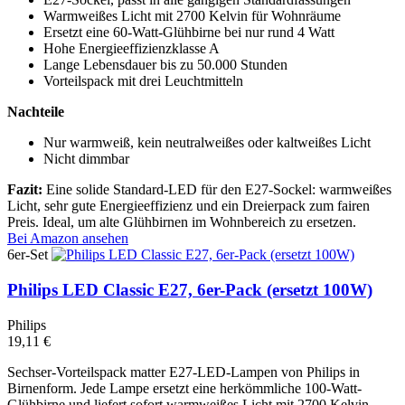
Warmweißes Licht mit 2700 Kelvin für Wohnräume
Ersetzt eine 60-Watt-Glühbirne bei nur rund 4 Watt
Hohe Energieeffizienzklasse A
Lange Lebensdauer bis zu 50.000 Stunden
Vorteilspack mit drei Leuchtmitteln
Nachteile
Nur warmweiß, kein neutralweißes oder kaltweißes Licht
Nicht dimmbar
Fazit:
Eine solide Standard-LED für den E27-Sockel: warmweißes
Licht, sehr gute Energieeffizienz und ein Dreierpack zum fairen
Preis. Ideal, um alte Glühbirnen im Wohnbereich zu ersetzen.
Bei Amazon ansehen
6er-Set
Philips LED Classic E27, 6er-Pack (ersetzt 100W)
Philips
19,11 €
Sechser-Vorteilspack matter E27-LED-Lampen von Philips in
Birnenform. Jede Lampe ersetzt eine herkömmliche 100-Watt-
Glühbirne und liefert sofort warmweißes Licht mit 2700 Kelvin,