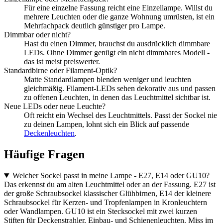
Für eine einzelne Fassung reicht eine Einzellampe. Willst du
mehrere Leuchten oder die ganze Wohnung umrüsten, ist ein
Mehrfachpack deutlich günstiger pro Lampe.
Dimmbar oder nicht?
Hast du einen Dimmer, brauchst du ausdrücklich dimmbare
LEDs. Ohne Dimmer genügt ein nicht dimmbares Modell -
das ist meist preiswerter.
Standardbirne oder Filament-Optik?
Matte Standardlampen blenden weniger und leuchten
gleichmäßig. Filament-LEDs sehen dekorativ aus und passen
zu offenen Leuchten, in denen das Leuchtmittel sichtbar ist.
Neue LEDs oder neue Leuchte?
Oft reicht ein Wechsel des Leuchtmittels. Passt der Sockel nie
zu deinen Lampen, lohnt sich ein Blick auf passende
Deckenleuchten
.
Häufige Fragen
Welcher Sockel passt in meine Lampe - E27, E14 oder GU10?
Das erkennst du am alten Leuchtmittel oder an der Fassung. E27 ist
der große Schraubsockel klassischer Glühbirnen, E14 der kleinere
Schraubsockel für Kerzen- und Tropfenlampen in Kronleuchtern
oder Wandlampen. GU10 ist ein Stecksockel mit zwei kurzen
Stiften für Deckenstrahler, Einbau- und Schienenleuchten. Miss im