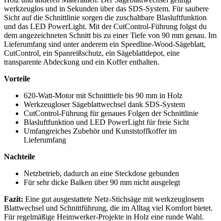
werkzeuglos und in Sekunden über das SDS-System. Für saubere
Sicht auf die Schnittlinie sorgen die zuschaltbare Blasluftfunktion
und das LED PowerLight. Mit der CutControl-Führung folgst du
dem angezeichneten Schnitt bis zu einer Tiefe von 90 mm genau. Im
Lieferumfang sind unter anderem ein Speedline-Wood-Sägeblatt,
CutControl, ein Spanreißschutz, ein Sägeblattdepot, eine
transparente Abdeckung und ein Koffer enthalten.
Vorteile
620-Watt-Motor mit Schnitttiefe bis 90 mm in Holz
Werkzeugloser Sägeblattwechsel dank SDS-System
CutControl-Führung für genaues Folgen der Schnittlinie
Blasluftfunktion und LED PowerLight für freie Sicht
Umfangreiches Zubehör und Kunststoffkoffer im
Lieferumfang
Nachteile
Netzbetrieb, dadurch an eine Steckdose gebunden
Für sehr dicke Balken über 90 mm nicht ausgelegt
Fazit:
Eine gut ausgestattete Netz-Stichsäge mit werkzeuglosem
Blattwechsel und Schnittführung, die im Alltag viel Komfort bietet.
Für regelmäßige Heimwerker-Projekte in Holz eine runde Wahl.