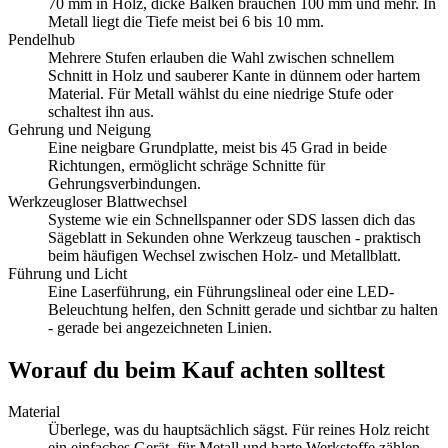
70 mm in Holz, dicke Balken brauchen 100 mm und mehr. In
Metall liegt die Tiefe meist bei 6 bis 10 mm.
Pendelhub
Mehrere Stufen erlauben die Wahl zwischen schnellem
Schnitt in Holz und sauberer Kante in dünnem oder hartem
Material. Für Metall wählst du eine niedrige Stufe oder
schaltest ihn aus.
Gehrung und Neigung
Eine neigbare Grundplatte, meist bis 45 Grad in beide
Richtungen, ermöglicht schräge Schnitte für
Gehrungsverbindungen.
Werkzeugloser Blattwechsel
Systeme wie ein Schnellspanner oder SDS lassen dich das
Sägeblatt in Sekunden ohne Werkzeug tauschen - praktisch
beim häufigen Wechsel zwischen Holz- und Metallblatt.
Führung und Licht
Eine Laserführung, ein Führungslineal oder eine LED-
Beleuchtung helfen, den Schnitt gerade und sichtbar zu halten
- gerade bei angezeichneten Linien.
Worauf du beim Kauf achten solltest
Material
Überlege, was du hauptsächlich sägst. Für reines Holz reicht
ein einfaches Gerät, für Metall und harte Werkstoffe zählen