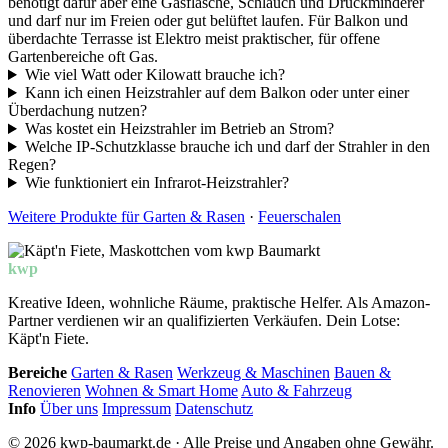
benötigt dafür aber eine Gasflasche, Schlauch und Druckminderer
und darf nur im Freien oder gut belüftet laufen. Für Balkon und
überdachte Terrasse ist Elektro meist praktischer, für offene
Gartenbereiche oft Gas.
Wie viel Watt oder Kilowatt brauche ich?
Kann ich einen Heizstrahler auf dem Balkon oder unter einer
Überdachung nutzen?
Was kostet ein Heizstrahler im Betrieb an Strom?
Welche IP-Schutzklasse brauche ich und darf der Strahler in den
Regen?
Wie funktioniert ein Infrarot-Heizstrahler?
Weitere Produkte für Garten & Rasen
·
Feuerschalen
kwp
Baumarkt
Kreative Ideen, wohnliche Räume, praktische Helfer. Als Amazon-
Partner verdienen wir an qualifizierten Verkäufen. Dein Lotse:
Käpt'n Fiete.
Bereiche
Garten & Rasen
Werkzeug & Maschinen
Bauen &
Renovieren
Wohnen & Smart Home
Auto & Fahrzeug
Info
Über uns
Impressum
Datenschutz
© 2026 kwp-baumarkt.de · Alle Preise und Angaben ohne Gewähr.