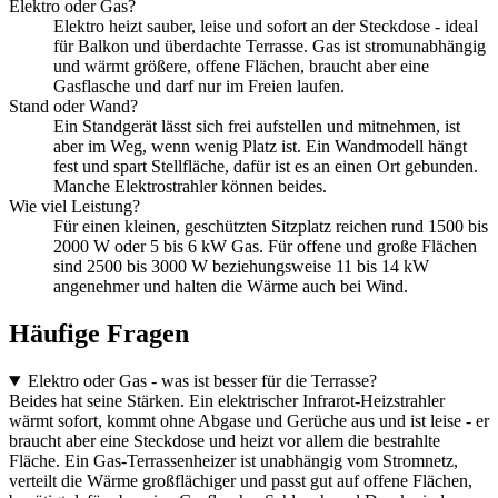
Elektro oder Gas?
Elektro heizt sauber, leise und sofort an der Steckdose - ideal
für Balkon und überdachte Terrasse. Gas ist stromunabhängig
und wärmt größere, offene Flächen, braucht aber eine
Gasflasche und darf nur im Freien laufen.
Stand oder Wand?
Ein Standgerät lässt sich frei aufstellen und mitnehmen, ist
aber im Weg, wenn wenig Platz ist. Ein Wandmodell hängt
fest und spart Stellfläche, dafür ist es an einen Ort gebunden.
Manche Elektrostrahler können beides.
Wie viel Leistung?
Für einen kleinen, geschützten Sitzplatz reichen rund 1500 bis
2000 W oder 5 bis 6 kW Gas. Für offene und große Flächen
sind 2500 bis 3000 W beziehungsweise 11 bis 14 kW
angenehmer und halten die Wärme auch bei Wind.
Häufige Fragen
Elektro oder Gas - was ist besser für die Terrasse?
Beides hat seine Stärken. Ein elektrischer Infrarot-Heizstrahler
wärmt sofort, kommt ohne Abgase und Gerüche aus und ist leise - er
braucht aber eine Steckdose und heizt vor allem die bestrahlte
Fläche. Ein Gas-Terrassenheizer ist unabhängig vom Stromnetz,
verteilt die Wärme großflächiger und passt gut auf offene Flächen,