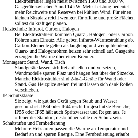
Elektrostrahler liegen meist zwischen 1500 und 3000 W,
Gasgeräte zwischen 5 und 14 kW. Mehr Leistung bedeutet
mehr Reichweite und Reserven bei kühlem Wind. Für einen
kleinen Sitzplatz reicht weniger, für offene und große Flächen
solltest du kräftiger planen.
Heiztechnik: Infrarot, Carbon, Halogen
Bei Elektrostrahlern kommen Quarz-, Halogen- oder Carbon-
Röhren zum Einsatz. Alle geben Infrarot-Wärmestrahlung ab.
Carbon-Elemente gelten als langlebig und wenig blendend,
Quarz- und Halogenröhren heizen sehr schnell auf. Gasgeräte
erzeugen die Wärme über einen Brenner.
Montageart: Stand, Wand, Tisch
Standgeräte lassen sich frei aufstellen und versetzen,
Wandmodelle sparen Platz und hängen fest über der Sitzecke.
Manche Elektrostrahler sind 2-in-1-Geräte für Wand oder
Stand. Gas-Heizpilze stehen frei und lassen sich dank Rollen
verschieben.
IP-Schutzklasse
Sie zeigt, wie gut das Gerät gegen Staub und Wasser
geschützt ist. IP34 oder IP44 reicht für geschützte Bereiche,
IP55 oder IP65 hält auch Spritzwasser und Regen aus. Je
offener der Standort, desto höher sollte der Schutz sein.
Schaltstufen und Fernbedienung
Mehrere Heizstufen passen die Wärme an Temperatur und
Bedarf an und sparen Energie. Eine Fernbedienung erlaubt