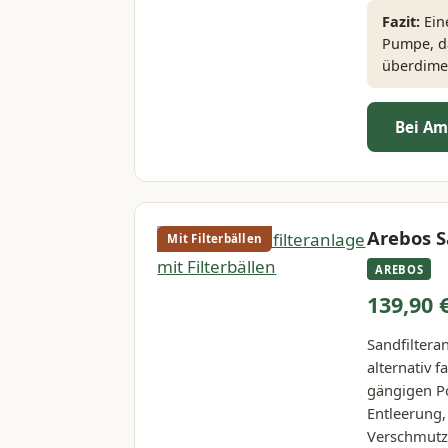
Fazit:
Eine
Pumpe, da
überdimen
Bei Am
Arebos S
Mit Filterbällen
AREBOS
139,90 
Sandfilteran
alternativ f
gängigen Po
Entleerung,
Verschmutzu