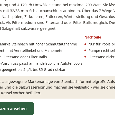
ung und 4.170 l/h Umwälzleistung bei maximal 200 Watt. Sie läss
ls mit 32/38-mm-Schlauchanschluss anbinden. Über das 7-Wege-Vent
 Nachspülen, Zirkulieren, Entleeren, Winterstellung und Geschl
ck. Als Filtermedium sind Filtersand oder Filter Balls möglich. D
/l Salzgehalt salzwassergeeignet.
Nachteile
 Marke Steinbach mit hoher Schmutzaufnahme
Nur für Pools b
ntil mit Verstellhebel und Manometer
Pumpe nicht se
 Filtersand oder Filter Balls
Filtersand nich
Anschluss passt an handelsübliche Aufstellpools
rgeeignet bis 5 g/l, bis 35 Grad nutzbar
 ausgewogene Markenanlage von Steinbach für mittelgroße Aufstel
 und die Salzwassereignung machen sie vielseitig - wer sie ohn
Kessel vorher befüllen.
azon ansehen