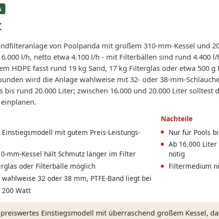
A
€
andfilteranlage von Poolpanda mit großem 310-mm-Kessel und 20
6.000 l/h, netto etwa 4.100 l/h - mit Filterbällen sind rund 4.400
m HDPE fasst rund 19 kg Sand, 17 kg Filterglas oder etwa 500 g 
ebunden wird die Anlage wahlweise mit 32- oder 38-mm-Schläuchen
ls bis rund 20.000 Liter; zwischen 16.000 und 20.000 Liter solltest
 einplanen.
Nachteile
 Einstiegsmodell mit gutem Preis-Leistungs-
Nur für Pools b
s
Ab 16.000 Liter
0-mm-Kessel hält Schmutz länger im Filter
nötig
erglas oder Filterbälle möglich
Filtermedium n
 wahlweise 32 oder 38 mm, PTFE-Band liegt bei
 200 Watt
preiswertes Einstiegsmodell mit überraschend großem Kessel, das S