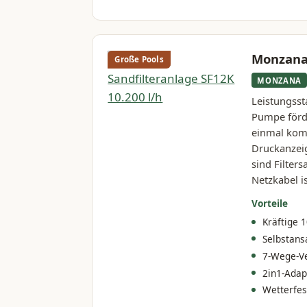
Monzana 
Große Pools
MONZANA
Leistungsst
Pumpe förde
einmal komp
Druckanzeig
sind Filter
Netzkabel i
Vorteile
Kräftige 1
Selbstan
7-Wege-Ve
2in1-Adap
Wetterfes