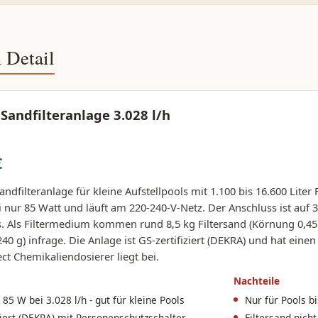
 Detail
Sandfilteranlage 3.028 l/h
€
ndfilteranlage für kleine Aufstellpools mit 1.100 bis 16.600 Lit
ei nur 85 Watt und läuft am 220-240-V-Netz. Der Anschluss ist au
s. Als Filtermedium kommen rund 8,5 kg Filtersand (Körnung 0,4
(240 g) infrage. Die Anlage ist GS-zertifiziert (DEKRA) und hat eine
 Chemikaliendosierer liegt bei.
Nachteile
85 W bei 3.028 l/h - gut für kleine Pools
Nur für Pools bi
iziert (DEKRA) mit Personenschutzschalter
Filtersand nich