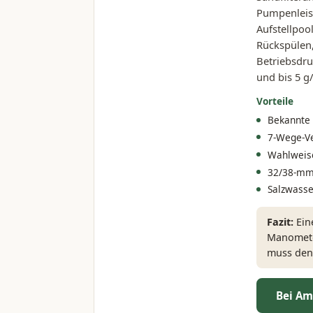
Pumpenleist
Aufstellpoo
Rückspülen,
Betriebsdru
und bis 5 g
Vorteile
Bekannte
7-Wege-Ve
Wahlweise
32/38-mm-
Salzwasse
Fazit:
Eine
Manometer
muss den 
Bei Am