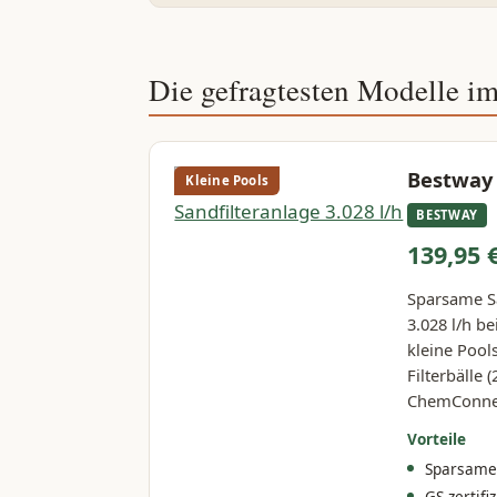
Die gefragtesten Modelle im
Bestway 
Kleine Pools
BESTWAY
139,95 
Sparsame Sa
3.028 l/h b
kleine Pool
Filterbälle 
ChemConnect
Vorteile
Sparsame 
GS-zertif