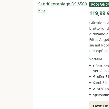
POOLPAND
119,99 
Günstige S
brutto rund 
dickwandige
Filter. Ang
sie auf Poo
Rückspülen
Vorteile
Günstiges
Verhältni
Großer 31
Sand, Filt
Anschluss
Sparsame
Fazit:
Ein 