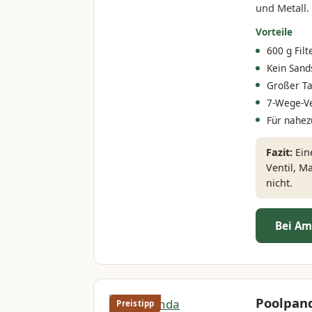
und Metall.
Vorteile
600 g Fil
Kein Sands
Großer Ta
7-Wege-Ve
Für nahez
Fazit:
Eine
Ventil, M
nicht.
Bei Am
Poolpand
Preistipp