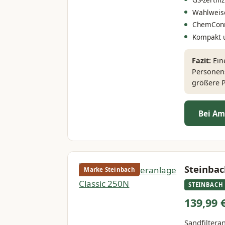
Wahlweise 
ChemConne
Kompakt 
Fazit:
Eine
Personens
größere P
Bei Am
Steinbac
Marke Steinbach
STEINBACH
139,99 
Sandfiltera