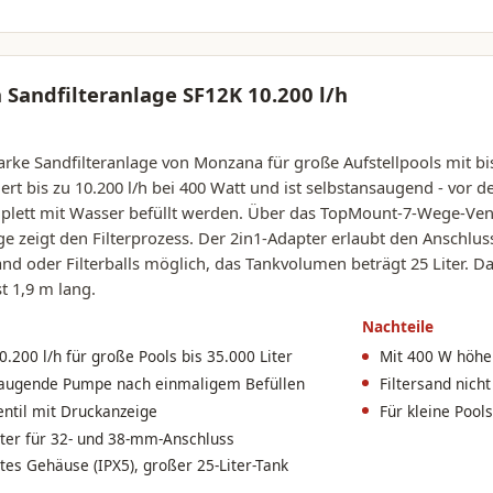
Sandfilteranlage SF12K 10.200 l/h
arke Sandfilteranlage von Monzana für große Aufstellpools mit b
rt bis zu 10.200 l/h bei 400 Watt und ist selbstansaugend - vor d
lett mit Wasser befüllt werden. Über das TopMount-7-Wege-Ventil
e zeigt den Filterprozess. Der 2in1-Adapter erlaubt den Anschlu
sand oder Filterballs möglich, das Tankvolumen beträgt 25 Liter. Da
st 1,9 m lang.
Nachteile
0.200 l/h für große Pools bis 35.000 Liter
Mit 400 W höhe
saugende Pumpe nach einmaligem Befüllen
Filtersand nich
ntil mit Druckanzeige
Für kleine Pool
ter für 32- und 38-mm-Anschluss
tes Gehäuse (IPX5), großer 25-Liter-Tank