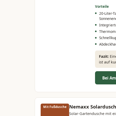
Vorteile
20-Liter-
Sonnenene
Integrier
Thermomet
Schnellku
Abdeckha
Fazit:
Eine
ist auf k
Bei Am
Nemaxx Solardusche
Mit Fußdusche
Solar-Gartendusche mit ein