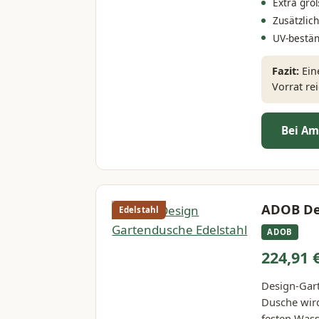
Extra gr
Zusätzli
UV-bestä
Fazit:
Ein
Vorrat re
Bei Am
ADOB De
Edelstahl
ADOB
224,91 
Design-Gart
Dusche wir
festen Wass