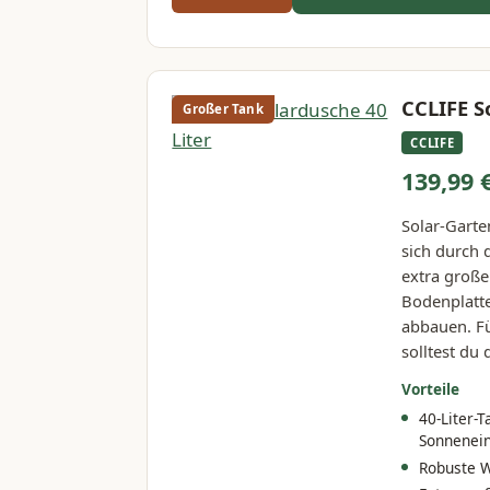
CCLIFE S
Großer Tank
CCLIFE
139,99 
Solar-Gart
sich durch 
extra große
Bodenplatte
abbauen. Fü
solltest du
Vorteile
40-Liter-
Sonnenein
Robuste W