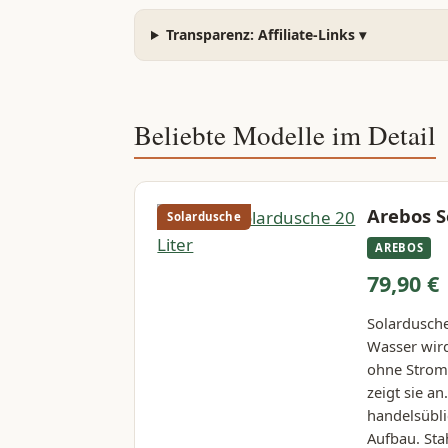
Transparenz: Affiliate-Links
▾
Beliebte Modelle im Detail
Arebos S
Solardusche
AREBOS
79,90 €
Solardusche
Wasser wird
ohne Strom.
zeigt sie a
handelsübli
Aufbau. Sta