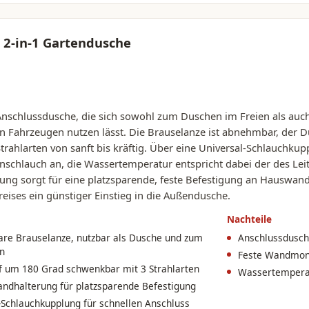
2-in-1 Gartendusche
 Anschlussdusche, die sich sowohl zum Duschen im Freien als au
on Fahrzeugen nutzen lässt. Die Brauselanze ist abnehmbar, de
 Strahlarten von sanft bis kräftig. Über eine Universal-Schlauchku
nschlauch an, die Wassertemperatur entspricht dabei der des Lei
ng sorgt für eine platzsparende, feste Befestigung an Hauswand
reises ein günstiger Einstieg in die Außendusche.
Nachteile
re Brauselanze, nutzbar als Dusche und zum
Anschlussdusch
n
Feste Wandmont
 um 180 Grad schwenkbar mit 3 Strahlarten
Wassertemperat
andhalterung für platzsparende Befestigung
-Schlauchkupplung für schnellen Anschluss