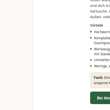
und dich tr
Kartusche. 
Außen- ode
Vorteile
Hochwerti
Komplette
Duschpos
Werkzeugl
mit Stand
Umsteller
Wertige, 
Fazit:
Eine
erwärmt k
Bei Am