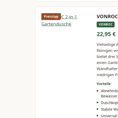
VONROC 
Preistipp
VONROC
22,95 €
Vielseitige
Reinigen v
bietet drei
einen Garte
Wandhalteru
niedrigen P
Vorteile
Abnehmba
Bewässer
Duschkopf
Stabile W
Universal