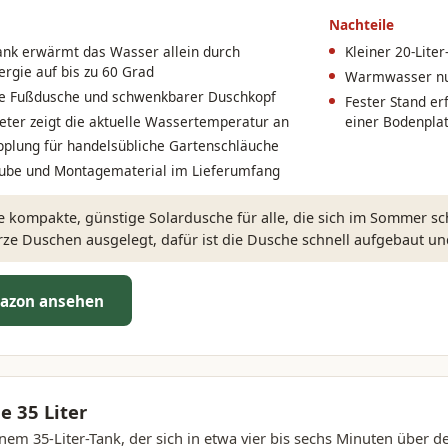
Nachteile
Tank erwärmt das Wasser allein durch
Kleiner 20-Lite
rgie auf bis zu 60 Grad
Warmwasser nur
te Fußdusche und schwenkbarer Duschkopf
Fester Stand e
er zeigt die aktuelle Wassertemperatur an
einer Bodenpla
pplung für handelsübliche Gartenschläuche
ube und Montagematerial im Lieferumfang
 kompakte, günstige Solardusche für alle, die sich im Sommer sc
urze Duschen ausgelegt, dafür ist die Dusche schnell aufgebaut u
azon ansehen
 35 Liter
em 35-Liter-Tank, der sich in etwa vier bis sechs Minuten über d