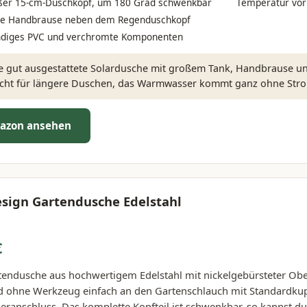
oßer 15-cm-Duschkopf, um 180 Grad schwenkbar
Temperatur vor
che Handbrause neben dem Regenduschkopf
ndiges PVC und verchromte Komponenten
e gut ausgestattete Solardusche mit großem Tank, Handbrause und 
icht für längere Duschen, das Warmwasser kommt ganz ohne Str
azon ansehen
sign Gartendusche Edelstahl
€
endusche aus hochwertigem Edelstahl mit nickelgebürsteter Ober
d ohne Werkzeug einfach an den Gartenschlauch mit Standardku
eranschluss. Das komplette Kopfteil ist schwenkbar, so kannst du