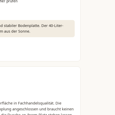
her prüfen
stabiler Bodenplatte. Der 40-Liter-
om aus der Sonne.
fläche in Fachhandelsqualität. Die
pplung angeschlossen und braucht keinen
 die Dusche an ihrem Platz stehen lassen